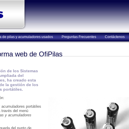
a de pilas y acumuladores usados
Preguntas Frecuentes
Contáctenos
forma web de OfiPilas
ción de los Sistemas
Ampliada del
es, ha creado esta
de la gestión de los
 portátiles.
ón:
y acumuladores portátiles
a través del menú
ilas y acumuladores
queda del punto de